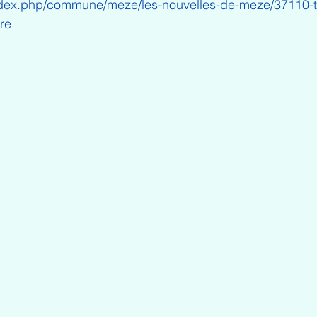
r/index.php/commune/meze/les-nouvelles-de-meze/37110-
ire