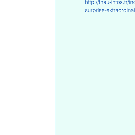
http://thau-infos.f
surprise-extraordina