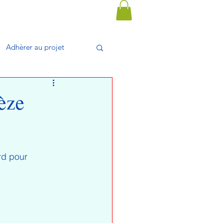
Adhèrer au projet
èze
rd pour 