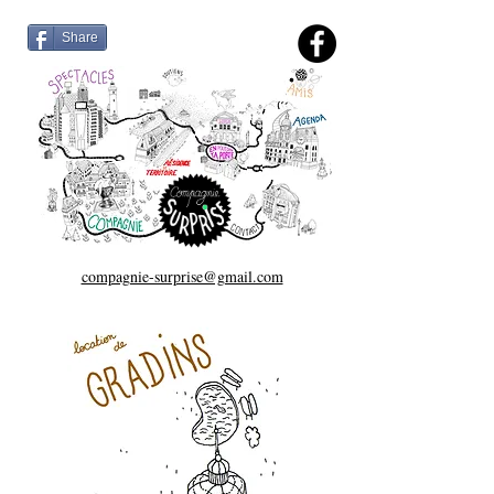
théâtre de rue en occitanie
-
Share
spectacle tout public
compagnie-surprise@gmail.com