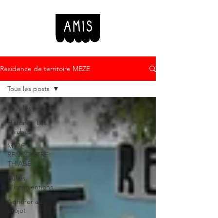
Résidence de territoire MEZE
Tous les posts
Tous les posts
Histoire : Les
Thiabés
MEZE
RENCONTRE
THIABÉ
Bulles
d'interventions
Adhèrer au
projet