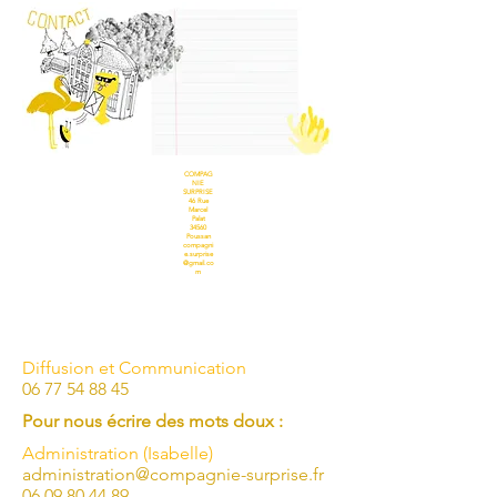
COMPAG
NIE
SURPRISE
46 Rue
Marcel
Palat
34560
Poussan
compagni
e.surprise
@gmail.co
m
Diffusion et Communication
06 77 54 88 45
Pour nous écrire des mots doux :
Administration (Isabelle)
administration@compagnie-surprise.fr
06 09 80 44 89